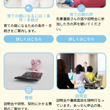
育ての親の声
育ての親になるには丨条
先輩養親さんの話や説明会に参
件・手続き
加した方の声を聞いてくださ
育ての親になるための条件・手
い。
続きをご案内します。
詳しくはこちら
詳しくはこちら
説明会
費用
説明会や養親⾯談を随時⾏なっ
説明会や研修、契約にかかる費
ています。あっせん申込の後、
用のご案内です。