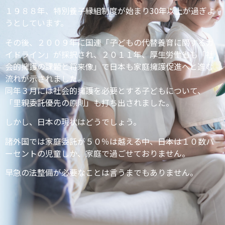
１９８８年、特別養⼦縁組制度が始まり30年以上が過ぎよ
うとしています。
その後、２００９年に国連「⼦どもの代替養育に関するガ
イドライン」が採択され、２０１１年、厚⽣労働省も「社
会的擁護の課題と将来像」で⽇本も家庭擁護促進へと進む
流れが示されました。
同年３⽉には社会的擁護を必要とする⼦どもについて、
「⾥親委託優先の原則」も打ち出されました。
しかし、⽇本の現状はどうでしょう。
諸外国では家庭委託が５０％は越える中、⽇本は１０数パ
ーセントの児童しか、家庭で過ごせておりません。
早急の法整備が必要なことは⾔うまでもありません。