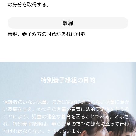
の⾝分を取得する。
離縁
養親、養⼦双⽅の同意があれば可能。
特別養子縁組の目的
保護者のいない児童、または家庭に恵まれない児童に温か
い家庭を与え、かつその児童の養育に法的安定性を与える
ことにより、児童の健全な養育を図ることである。と示さ
れ、特別養⼦縁組は、専ら児童の福祉の観点に⽴って⾏わ
なければならない。とされています。