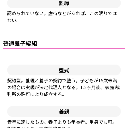
離縁
認められていない。虐待などがあれば、この限りでは
ない。
普通養子縁組
型式
契約型。養親と養⼦の契約で整う。⼦どもが15歳未満
の場合は実親が法定代理⼈となる。1.2ヶ⽉後、家庭 裁
判所の許可により成⽴する。
養親
⻘年に達したもの。養⼦よりも年⻑者。単⾝でも可。