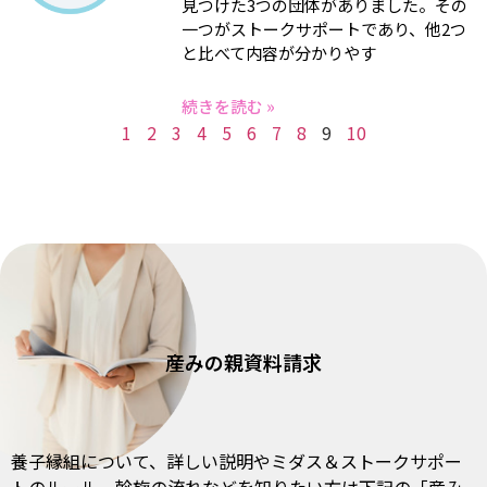
見つけた3つの団体がありました。その
一つがストークサポートであり、他2つ
と比べて内容が分かりやす
続きを読む »
1
2
3
4
5
6
7
8
9
10
産みの親資料請求
養⼦縁組について、詳しい説明やミダス＆
ストークサポー